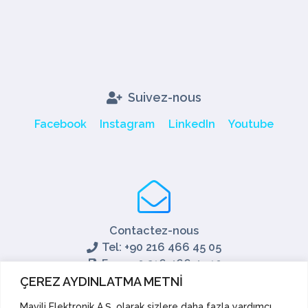
Suivez-nous
Facebook
Instagram
LinkedIn
Youtube
Contactez-nous
Tel: +90 216 466 45 05
Fax: +90 216 466 45 10
export@mavili.com.tr
ÇEREZ AYDINLATMA METNİ
Soutien aux ventes
Mavili Elektronik A.Ş. olarak sizlere daha fazla yardımcı