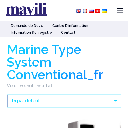
Demande de Devis
Centre D’information
Information S’enregistre
Contact
Marine Type
System
Conventional_fr
Voici le seul résultat