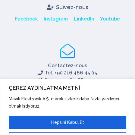
Suivez-nous
Facebook
Instagram
LinkedIn
Youtube
Contactez-nous
Tel: +90 216 466 45 05
Fax: +90 216 466 45 10
export@mavili.com.tr
ÇEREZ AYDINLATMA METNİ
Soutien aux ventes
Mavili Elektronik A.Ş. olarak sizlere daha fazla yardımcı
olmak istiyoruz.
Soutien technique
Exporter
Académie
Hepsini Kabul Et
Suggestions et réclamations