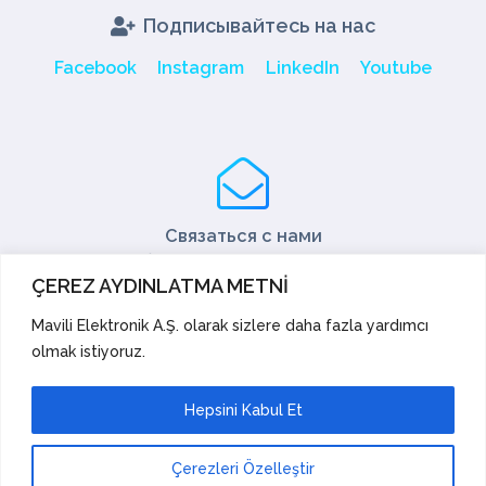
Подписывайтесь на нас
Facebook
Instagram
LinkedIn
Youtube
Связаться с нами
Tel: +90 216 466 45 05
ÇEREZ AYDINLATMA METNİ
Fax: +90 216 466 45 10
export@mavili.com.tr
Mavili Elektronik A.Ş. olarak sizlere daha fazla yardımcı
olmak istiyoruz.
Поддержка продаж
Техническая поддержка
Экспорт
Hepsini Kabul Et
Академия
Предложения и жалобы
Çerezleri Özelleştir