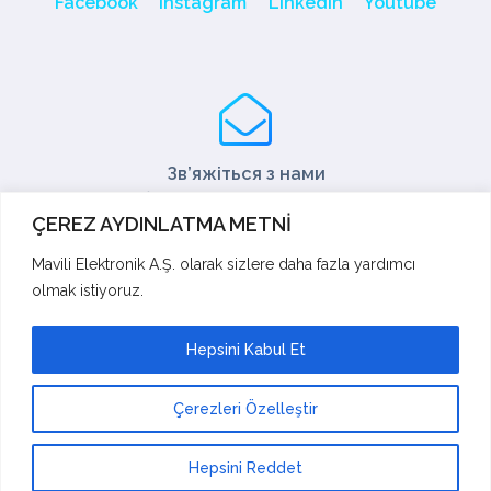
Facebook
Instagram
LinkedIn
Youtube
Зв’яжіться з нами
Тел: +90 216 466 45 05
ÇEREZ AYDINLATMA METNİ
Факс: +90 216 466 45 10
export@mavili.com.tr
Mavili Elektronik A.Ş. olarak sizlere daha fazla yardımcı
olmak istiyoruz.
Підтримка продажів
Технічна підтримка
Експорт
Hepsini Kabul Et
Академія
Пропозиції та скарги
Çerezleri Özelleştir
Mavili Elektronik Tic. San. A.Ş. |
© Copyright 2023.
All Rights Reserved. | Design:
Mavili Elektronik
Hepsini Reddet