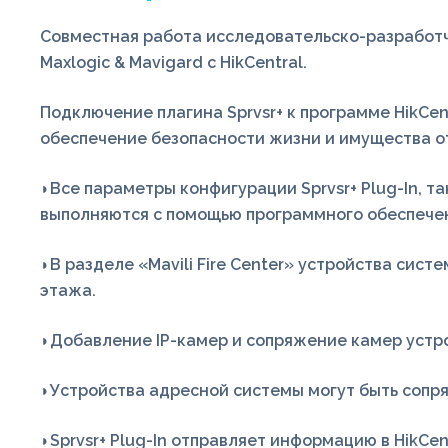
Совместная работа исследовательско-разработчес
Maxlogic & Mavigard с HikCentral.
Подключение плагина Sprvsr+ к программе HikCe
обеспечение безопасности жизни и имущества о
◗Все параметры конфигурации Sprvsr+ Plug-In, 
выполняются с помощью программного обеспечени
◗В разделе «Mavili Fire Center» устройства сис
этажа.
◗Добавление IP-камер и сопряжение камер устро
◗Устройства адресной системы могут быть сопря
◗Sprvsr+ Plug-In отправляет информацию в HikC