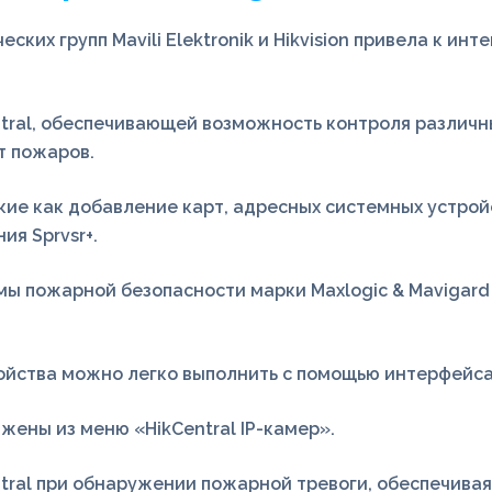
ких групп Mavili Elektronik и Hikvision привела к и
ntral, обеспечивающей возможность контроля различны
т пожаров.
такие как добавление карт, адресных системных устро
я Sprvsr+.
темы пожарной безопасности марки Maxlogic & Mavigar
йства можно легко выполнить с помощью интерфейса 
жены из меню «HikCentral IP-камер».
entral при обнаружении пожарной тревоги, обеспечива