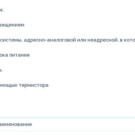
к.
овещением
системы, адресно-аналоговой или неадресной, в кот
ока питания
ч.
помощью термистора
аименование