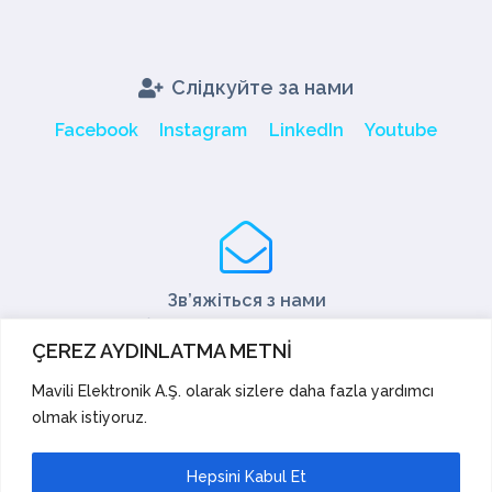
Слідкуйте за нами
Facebook
Instagram
LinkedIn
Youtube
Зв’яжіться з нами
Тел: +90 216 466 45 05
ÇEREZ AYDINLATMA METNİ
Факс: +90 216 466 45 10
export@mavili.com.tr
Mavili Elektronik A.Ş. olarak sizlere daha fazla yardımcı
olmak istiyoruz.
Підтримка продажів
Технічна підтримка
Експорт
Hepsini Kabul Et
Академія
Пропозиції та скарги