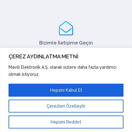
Bizimle İletişime Geçin
Tel: +90 216 466 45 05
ÇEREZ AYDINLATMA METNİ
Fax: +90 216 466 45 10
satis@mavili.com.tr
Mavili Elektronik A.Ş. olarak sizlere daha fazla yardımcı
olmak istiyoruz.
Satış Destek
Teknik Destek
İhracat
Akademi
Hepsini Kabul Et
Öneri ve Şikayetler
Çerezleri Özelleştir
Mavili Elektronik Tic. San. A.Ş. |
© Copyright 2023.
All Rights Reserved. | Design:
Mavili Elektronik
Hepsini Reddet