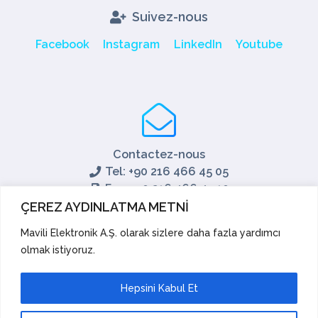
Suivez-nous
Facebook
Instagram
LinkedIn
Youtube
Contactez-nous
Tel: +90 216 466 45 05
Fax: +90 216 466 45 10
export@mavili.com.tr
ÇEREZ AYDINLATMA METNİ
Soutien aux ventes
Mavili Elektronik A.Ş. olarak sizlere daha fazla yardımcı
olmak istiyoruz.
Soutien technique
Exporter
Académie
Hepsini Kabul Et
Suggestions et réclamations