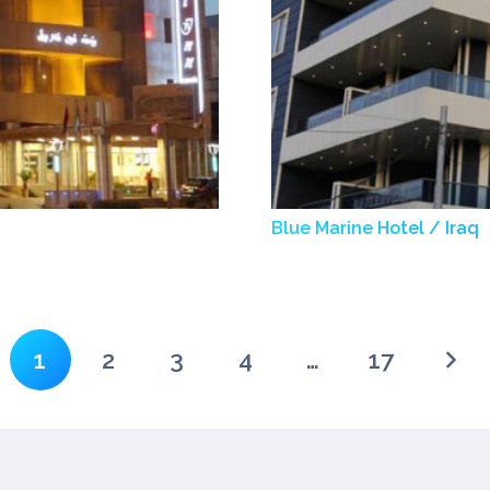
Blue Marine Hotel / Iraq
1
2
3
4
…
17