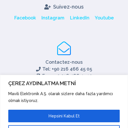
Suivez-nous
Facebook
Instagram
LinkedIn
Youtube
Contactez-nous
Tel: +90 216 466 45 05
Fax: +90 216 466 45 10
export@mavili.com.tr
ÇEREZ AYDINLATMA METNİ
Soutien aux ventes
Mavili Elektronik A.Ş. olarak sizlere daha fazla yardımcı
olmak istiyoruz.
Soutien technique
Exporter
Académie
Hepsini Kabul Et
Suggestions et réclamations