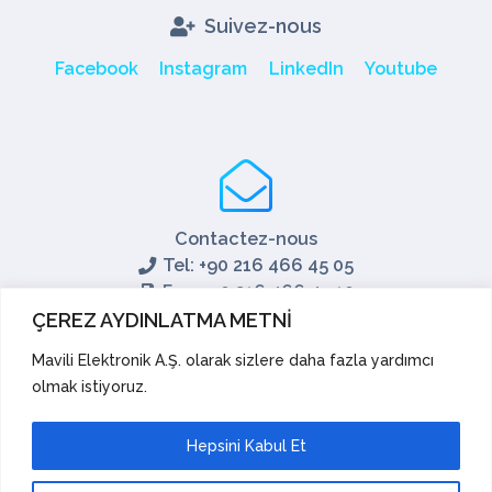
Suivez-nous
Facebook
Instagram
LinkedIn
Youtube
Contactez-nous
Tel: +90 216 466 45 05
Fax: +90 216 466 45 10
export@mavili.com.tr
ÇEREZ AYDINLATMA METNİ
Soutien aux ventes
Mavili Elektronik A.Ş. olarak sizlere daha fazla yardımcı
olmak istiyoruz.
Soutien technique
Exporter
Académie
Hepsini Kabul Et
Suggestions et réclamations