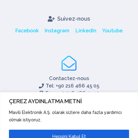
Suivez-nous
Facebook
Instagram
LinkedIn
Youtube
Contactez-nous
Tel: +90 216 466 45 05
Fax: +90 216 466 45 10
export@mavili.com.tr
ÇEREZ AYDINLATMA METNİ
Soutien aux ventes
Mavili Elektronik A.Ş. olarak sizlere daha fazla yardımcı
olmak istiyoruz.
Soutien technique
Exporter
Académie
Hepsini Kabul Et
Suggestions et réclamations