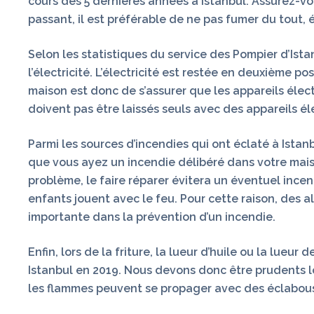
cours des 5 dernières années à Istanbul. Assurez-vous 
passant, il est préférable de ne pas fumer du tou
Selon les statistiques du service des Pompier d’Ista
l’électricité. L’électricité est restée en deuxième p
maison est donc de s’assurer que les appareils élec
doivent pas être laissés seuls avec des appareils éle
Parmi les sources d’incendies qui ont éclaté à Istanb
que vous ayez un incendie délibéré dans votre mais
problème, le faire réparer évitera un éventuel incen
enfants jouent avec le feu. Pour cette raison, des a
importante dans la prévention d’un incendie.
Enfin, lors de la friture, la lueur d’huile ou la lueu
Istanbul en 2019. Nous devons donc être prudents lo
les flammes peuvent se propager avec des éclabous