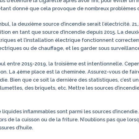
d’éteindre la cigarette après avoir fini, pour éviter un inc
t, étant donné que cela provoque de nombreux problèmes 
nbul, la deuxième source d’incendie serait l’électricité. 
osition en tant que source d’incendie depuis 2015. La deux
triques et l’installation électrique fonctionnent correct
ctriques ou de chauffage, et les garder sous surveillance 
ul entre 2015-2019, la troisième est intentionnelle. Cepend
on. La 4ème place est la cheminée. Assurez-vous de faire
die. Bien que ce soit la dernière des statistiques, c’est 
llumettes, des briquets, etc. Mettre les sources d’incend
r de liquides inflammables sont parmi les sources d’incendi
rs de la cuisson ou de la friture. N’oublions pas que lor
sures d’huile.