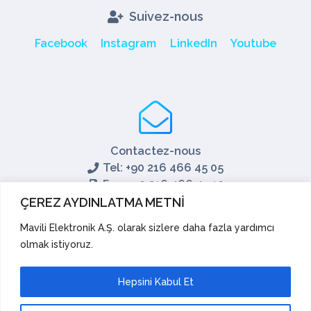
Suivez-nous
Facebook
Instagram
LinkedIn
Youtube
Contactez-nous
Tel: +90 216 466 45 05
Fax: +90 216 466 45 10
export@mavili.com.tr
ÇEREZ AYDINLATMA METNİ
Soutien aux ventes
Mavili Elektronik A.Ş. olarak sizlere daha fazla yardımcı
olmak istiyoruz.
Soutien technique
Exporter
Académie
Hepsini Kabul Et
Suggestions et réclamations