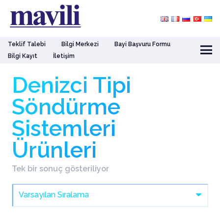
Teklif Talebi
Bilgi Merkezi
Bayi Başvuru Formu
Bilgi Kayıt
İletişim
Denizci Tipi
Söndürme
Sistemleri
Ürünleri
Tek bir sonuç gösteriliyor