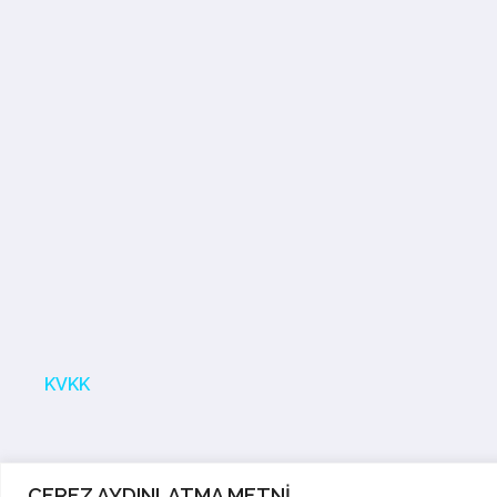
KVKK
ÇEREZ AYDINLATMA METNİ