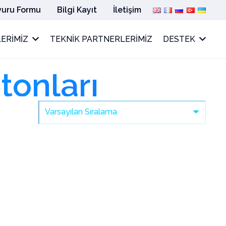
vuru Formu
Bilgi Kayıt
İletişim
ERIMIZ
TEKNIK PARTNERLERIMIZ
DESTEK
onları