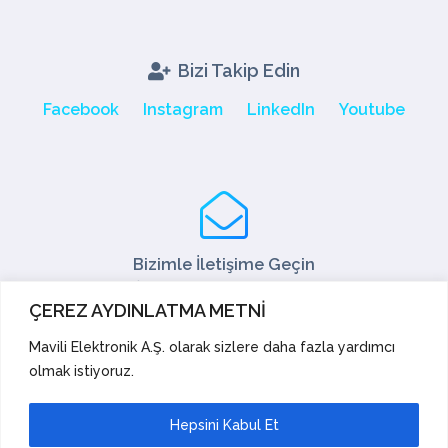
Bizi Takip Edin
Facebook
Instagram
LinkedIn
Youtube
Bizimle İletişime Geçin
Tel: +90 216 466 45 05
ÇEREZ AYDINLATMA METNİ
Fax: +90 216 466 45 10
satis@mavili.com.tr
Mavili Elektronik A.Ş. olarak sizlere daha fazla yardımcı
olmak istiyoruz.
Satış Destek
Teknik Destek
İhracat
Akademi
Hepsini Kabul Et
Öneri ve Şikayetler