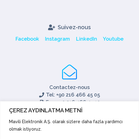
Suivez-nous
Facebook
Instagram
LinkedIn
Youtube
Contactez-nous
Tel: +90 216 466 45 05
Fax: +90 216 466 45 10
export@mavili.com.tr
ÇEREZ AYDINLATMA METNİ
Soutien aux ventes
Mavili Elektronik A.Ş. olarak sizlere daha fazla yardımcı
olmak istiyoruz.
Soutien technique
Exporter
Académie