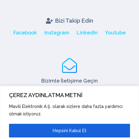
Bizi Takip Edin
Facebook
Instagram
LinkedIn
Youtube
Bizimle İletişime Geçin
Tel: +90 216 466 45 05
ÇEREZ AYDINLATMA METNİ
Fax: +90 216 466 45 10
satis@mavili.com.tr
Mavili Elektronik A.Ş. olarak sizlere daha fazla yardımcı
olmak istiyoruz.
Satış Destek
Teknik Destek
İhracat
Akademi
Hepsini Kabul Et
Öneri ve Şikayetler