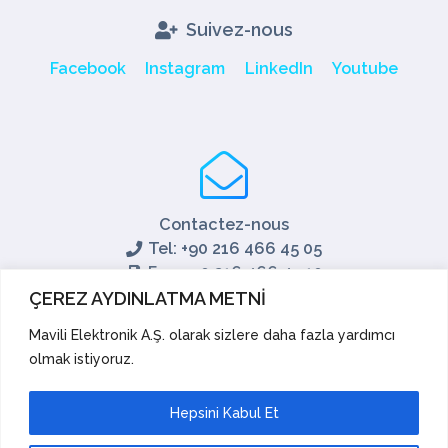
Suivez-nous
Facebook
Instagram
LinkedIn
Youtube
Contactez-nous
Tel: +90 216 466 45 05
Fax: +90 216 466 45 10
export@mavili.com.tr
ÇEREZ AYDINLATMA METNİ
Soutien aux ventes
Mavili Elektronik A.Ş. olarak sizlere daha fazla yardımcı
olmak istiyoruz.
Soutien technique
Exporter
Académie
Hepsini Kabul Et
Suggestions et réclamations