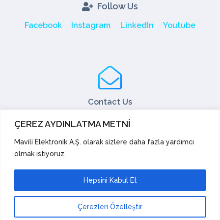
Follow Us
Facebook
Instagram
LinkedIn
Youtube
Contact Us
Tel: +90 216 466 45 05
ÇEREZ AYDINLATMA METNİ
Fax: +90 216 466 45 10
export@mavili.com.tr
Mavili Elektronik A.Ş. olarak sizlere daha fazla yardımcı
olmak istiyoruz.
Sales Support
Technical Support
Export
Academy
Hepsini Kabul Et
Suggestions and Complaints
Çerezleri Özelleştir
Mavili Elektronik Tic. San. A.Ş. |
© Copyright 2023.