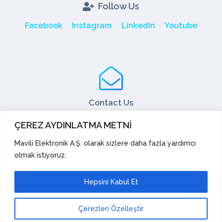
Follow Us
Facebook
Instagram
LinkedIn
Youtube
Contact Us
Tel: +90 216 466 45 05
ÇEREZ AYDINLATMA METNİ
Fax: +90 216 466 45 10
export@mavili.com.tr
Mavili Elektronik A.Ş. olarak sizlere daha fazla yardımcı
olmak istiyoruz.
Sales Support
Technical Support
Export
Academy
Hepsini Kabul Et
Suggestions and Complaints
Çerezleri Özelleştir
Mavili Elektronik Tic. San. A.Ş. |
© Copyright 2023.