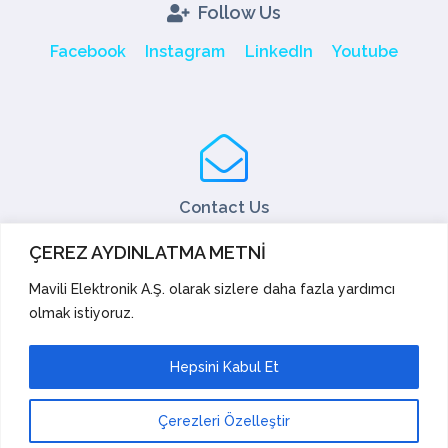
Follow Us
Facebook
Instagram
LinkedIn
Youtube
Contact Us
Tel: +90 216 466 45 05
ÇEREZ AYDINLATMA METNİ
Fax: +90 216 466 45 10
export@mavili.com.tr
Mavili Elektronik A.Ş. olarak sizlere daha fazla yardımcı
olmak istiyoruz.
Sales Support
Technical Support
Export
Academy
Hepsini Kabul Et
Suggestions and Complaints
Çerezleri Özelleştir
Mavili Elektronik Tic. San. A.Ş. |
© Copyright 2023.