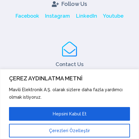
Follow Us
Facebook
Instagram
LinkedIn
Youtube
Contact Us
Tel: +90 216 466 45 05
ÇEREZ AYDINLATMA METNİ
Fax: +90 216 466 45 10
export@mavili.com.tr
Mavili Elektronik A.Ş. olarak sizlere daha fazla yardımcı
olmak istiyoruz.
Sales Support
Technical Support
Export
Academy
Hepsini Kabul Et
Suggestions and Complaints
Çerezleri Özelleştir
Mavili Elektronik Tic. San. A.Ş. |
© Copyright 2023.